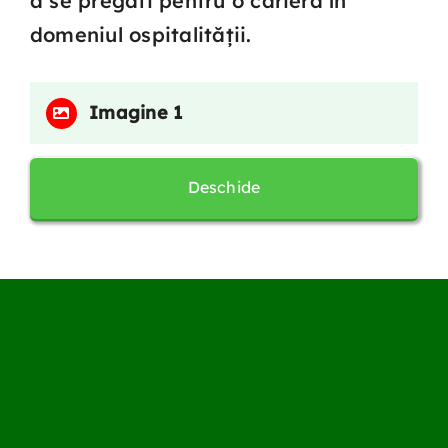
a se pregăti pentru o carieră în
domeniul ospitalității.
Imagine 1
Deschide