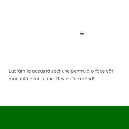
Skip
to
content
Toggle
Navigation
Acasă
Organizar
Lucrăm la această secțiune pentru a o face cât
mai utilă pentru tine. Revino în curând!
Proiecte
Elevi
Noutăți