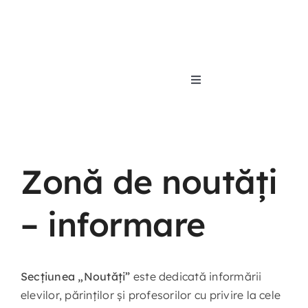
Skip
to
content
Toggle
Navigation
Acasă
Organizar
Zonă de noutăți
Proiecte
– informare
Elevi
Secțiunea „Noutăți”
este dedicată informării
elevilor, părinților și profesorilor cu privire la cele
Noutăți